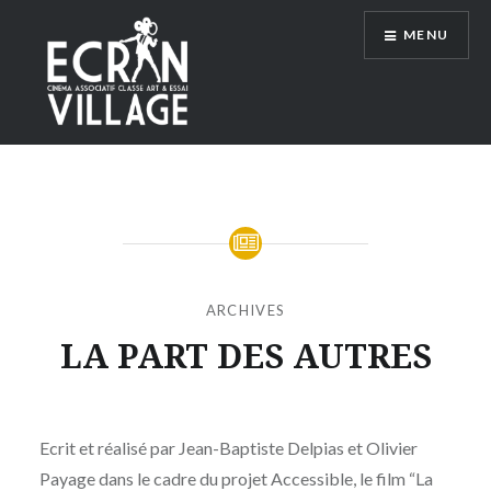
Accéder
MENU
au
contenu
principal
ÉCRAN VILLAGE
ARCHIVES
LA PART DES AUTRES
Publié
le
MERCREDI
par
30
Ecrit et réalisé par Jean-Baptiste Delpias et Olivier
MOÏSE
AVRIL
Payage dans le cadre du projet Accessible, le film “La
MAIGRET
2025