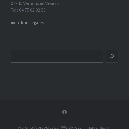
07240 Vernoux en Vivarais
Tel : 04 75 82 32 83
mentions légales
Rechercher
Inscrivez-vous pour recevoir nos actus et notre
hebdomadaire "Prochainement sur nos écrans!"
Facebook
Nous n’envoyons pas de messages indésirables ! Lisez
Fièrement propulsé par WordPress
|
Thème : Écran