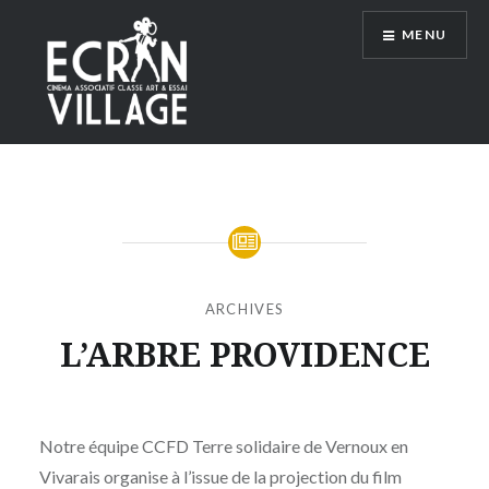
Accéder
MENU
au
contenu
principal
ÉCRAN VILLAGE
ARCHIVES
L’ARBRE PROVIDENCE
Publié
le
SAMEDI
par
3
Notre équipe CCFD Terre solidaire de Vernoux en
MOÏSE
MAI
Vivarais organise à l’issue de la projection du film
MAIGRET
2025