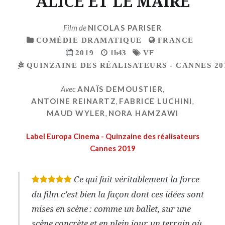
ALICE ET LE MAIRE
Film de
NICOLAS PARISER
COMÉDIE DRAMATIQUE
FRANCE
2019
1h43
VF
QUINZAINE DES RÉALISATEURS - CANNES 20
Avec
ANAÏS DEMOUSTIER
,
ANTOINE REINARTZ
,
FABRICE LUCHINI
,
MAUD WYLER
,
NORA HAMZAWI
Label Europa Cinema - Quinzaine des réalisateurs
Cannes 2019
Ce qui fait véritablement la force
*
*
*
*
*
du film c’est bien la façon dont ces idées sont
mises en scène : comme un ballet, sur une
scène concrète et en plein jour, un terrain où