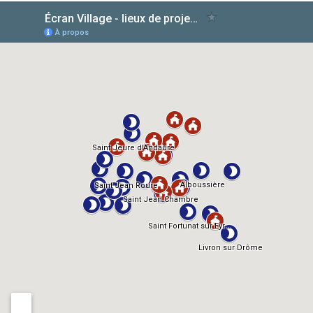
AlloCiné
TMDb
IMDb