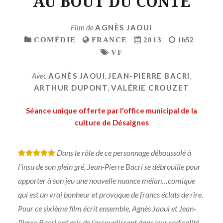
AU BOUT DU CONTE
Film de
AGNÈS JAOUI
COMÉDIE
FRANCE
2013
1h52
VF
Avec
AGNÈS JAOUI
,
JEAN-PIERRE BACRI
,
ARTHUR DUPONT
,
VALÉRIE CROUZET
Séance unique offerte par l'office municipal de la
culture de Désaignes
Dans le rôle de ce personnage déboussolé à
*
*
*
*
*
l’insu de son plein gré, Jean-Pierre Bacri se débrouille pour
apporter à son jeu une nouvelle nuance mélan…comique
qui est un vrai bonheur et provoque de francs éclats de rire.
Pour ce sixième film écrit ensemble, Agnès Jaoui et Jean-
Pierre Bacri ont mis de l’assouplissant dans leur radicalité.