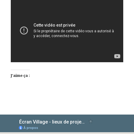
J’aime ça :
AlloCiné