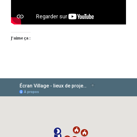
J’aime ça :
AlloCiné
TMDb
IMDb