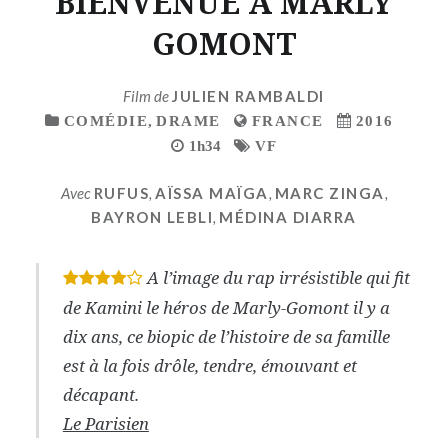
BIENVENUE A MARLY
GOMONT
Film de
JULIEN RAMBALDI
COMÉDIE
,
DRAME
FRANCE
2016
1h34
VF
Avec
RUFUS
,
AÏSSA MAÏGA
,
MARC ZINGA
,
BAYRON LEBLI
,
MÉDINA DIARRA
A l’image du rap irrésistible qui fit
*
*
*
*
de Kamini le héros de Marly-Gomont il y a
dix ans, ce biopic de l’histoire de sa famille
est à la fois drôle, tendre, émouvant et
décapant.
Le Parisien