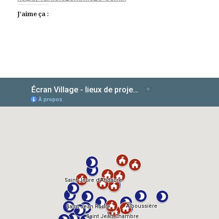
J’aime ça :
AlloCiné
IMDb