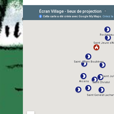
AlloCiné
TMDb
IMDb