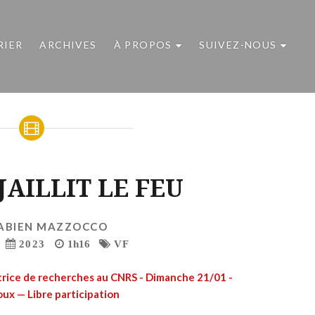
RIER
ARCHIVES
À PROPOS
SUIVEZ-NOUS
JAILLIT LE FEU
ABIEN MAZZOCCO
2023
1h16
VF
ctrice de recherches au CNRS - Dimanche 21/01 -
ux — Libre participation