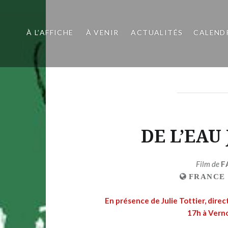
À L’AFFICHE
À VENIR
ACTUALITÉS
CALEND
DE L’EAU 
Film de
F
FRANCE
En présence de Julie Tottier, dire
17h à Verno