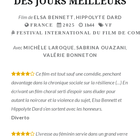
DES JOURS MEILLEURS
Film de
ELSA BENNETT
,
HIPPOLYTE DARD
FRANCE
2025
1h44
VF
FESTIVAL INTERNATIONAL DU FILM DE COMÉ
Avec
MICHÈLE LAROQUE
,
SABRINA OUAZANI
,
VALÉRIE BONNETON
Ce film est tout sauf une comédie, penchant
*
*
*
*
davantage dans la chronique sociale sur la résilience (…) En
écrivant un film choral serti d’espoir sans éluder pour
autant la noirceur et la violence du sujet, Elsa Bennett et
Hippolyte Dard s’en sortent avec les honneurs.
Diverto
L’ivresse au féminin servie dans un grand verre
*
*
*
*