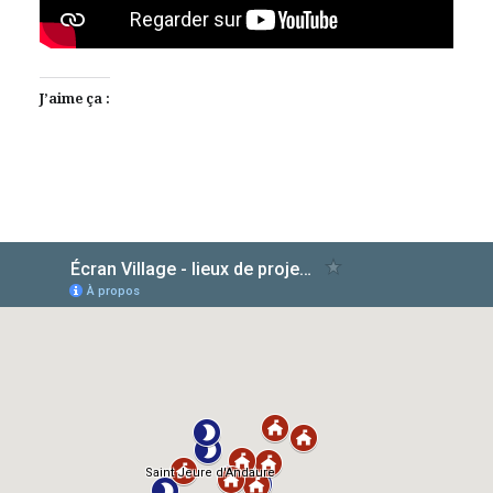
J’aime ça :
AlloCiné
TMDb
IMDb