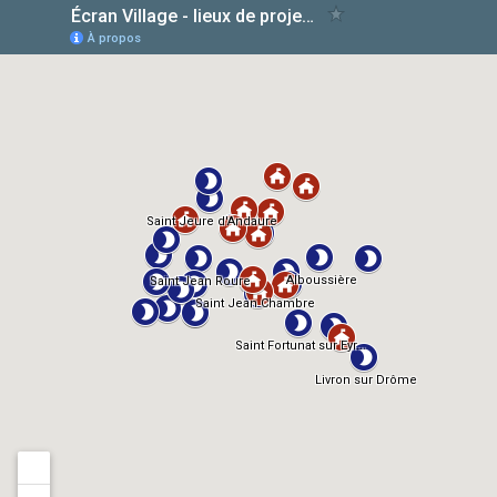
AlloCiné
TMDb
IMDb