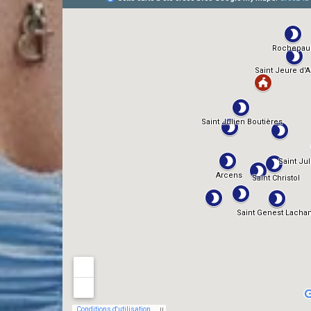
TMDb
IMDb