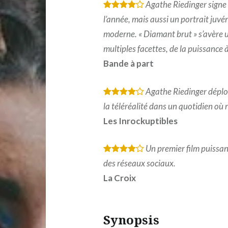
Agathe Riedinger signe 
*
*
*
*
l’année, mais aussi un portrait juvén
moderne. « Diamant brut » s’avère u
multiples facettes, de la puissance à l
Bande à part
Agathe Riedinger déploie
*
*
*
*
la téléréalité dans un quotidien où ri
Les Inrockuptibles
Un premier film puissan
*
*
*
*
des réseaux sociaux.
La Croix
Synopsis