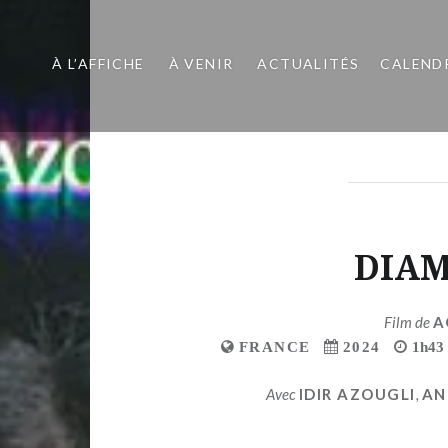
À L’AFFICHE
À VENIR
ACTUALITÉS
CALEND
DIAM
Film de
A
FRANCE
2024
1h43
Avec
IDIR AZOUGLI
,
AN