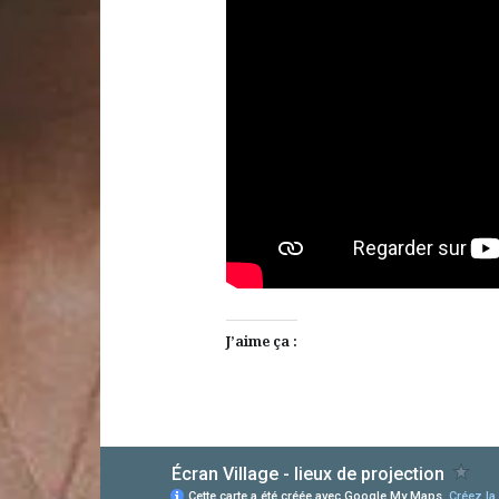
J’aime ça :
AlloCiné