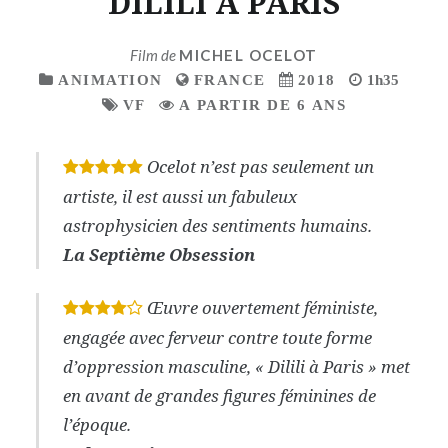
DILILI A PARIS
Film de
MICHEL OCELOT
ANIMATION
FRANCE
2018
1h35
VF
A PARTIR DE 6 ANS
Ocelot n’est pas seulement un
*
*
*
*
*
artiste, il est aussi un fabuleux
astrophysicien des sentiments humains.
La Septième Obsession
Œuvre ouvertement féministe,
*
*
*
*
engagée avec ferveur contre toute forme
d’oppression masculine, « Dilili à Paris » met
en avant de grandes figures féminines de
l’époque.