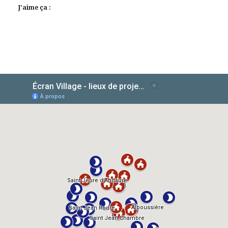
J’aime ça :
AlloCiné
TMDb
IMDb