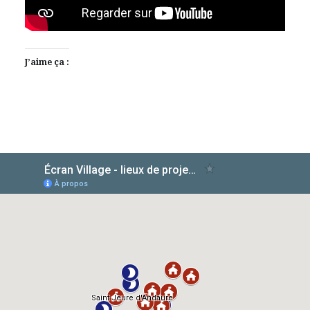
J’aime ça :
AlloCiné
TMDb