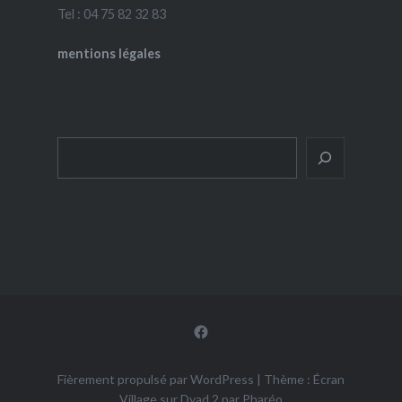
Tel : 04 75 82 32 83
mentions légales
Rechercher
Facebook
Fièrement propulsé par WordPress
|
Thème : Écran
Village sur Dyad 2 par
Pharéo