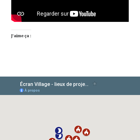
J’aime ça :
AlloCiné
TMDb
IMDb