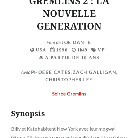
GREMLINS 2 : LA
NOUVELLE
GENERATION
Film de
JOE DANTE
USA
1990
1h49
VF
A PARTIR DE 10 ANS
Avec
PHOEBE CATES
,
ZACH GALLIGAN
,
CHRISTOPHER LEE
Soirée Gremlins
Synopsis
Billy et Kate habitent New York avec leur mogwai
Gizmo. Malencontreusement mouillé, la petite créature