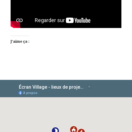
J’aime ça :
AlloCiné