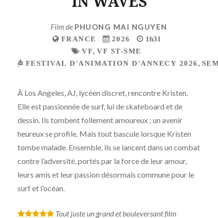
IN WAVES
Film de
PHUONG MAI NGUYEN
FRANCE
2026
1h31
VF
,
VF ST-SME
FESTIVAL D'ANIMATION D'ANNECY 2026
,
SEM
À Los Angeles, AJ, lycéen discret, rencontre Kristen.
Elle est passionnée de surf, lui de skateboard et de
dessin. Ils tombent follement amoureux ; un avenir
heureux se profile. Mais tout bascule lorsque Kristen
tombe malade. Ensemble, ils se lancent dans un combat
contre l’adversité, portés par la force de leur amour,
leurs amis et leur passion désormais commune pour le
surf et l’océan.
Tout juste un grand et bouleversant film
*
*
*
*
*