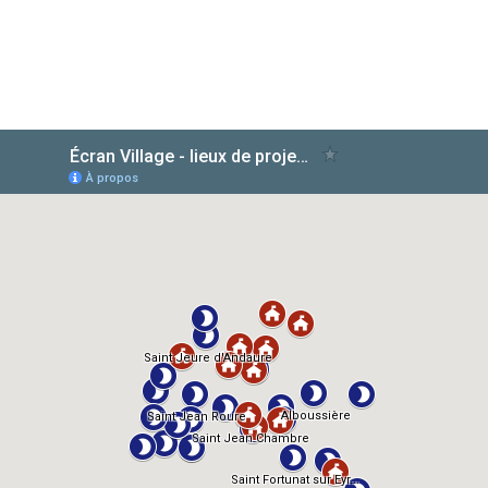
AlloCiné
TMDb
IMDb