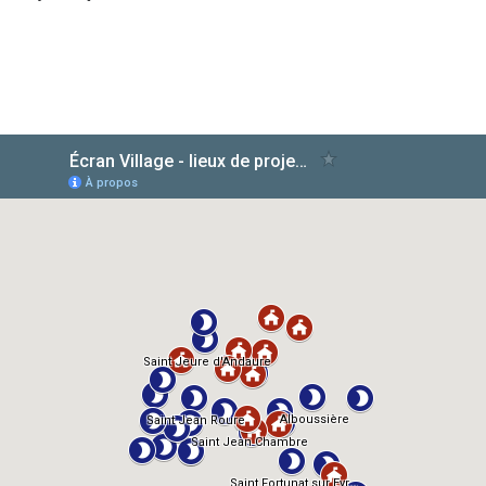
AlloCiné