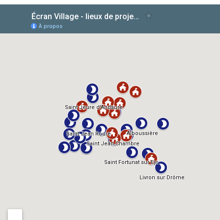
AlloCiné
TMDb