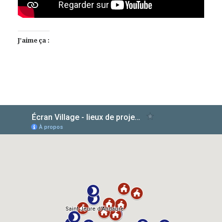
J’aime ça :
AlloCiné
TMDb
IMDb