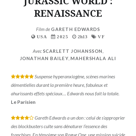
JURASSIC WORLD :
RENAISSANCE
Film de
GARETH EDWARDS
USA
2025
2h13
VF
Avec
SCARLETT JOHANSSON
,
JONATHAN BAILEY
,
MAHERSHALA ALI
Suspense hyperanxiogène, scènes marines
*
*
*
*
*
démentielles durant la première heure, fabuleux et
ahurissants effets spéciaux… Edwards nous fait la totale.
Le Parisien
Gareth Edwards a un don : celui de s’approprier
*
*
*
*
des blockbusters culte sans dénaturer l’essence des
franchises. En témoigne son Rogue One, une mission suicide