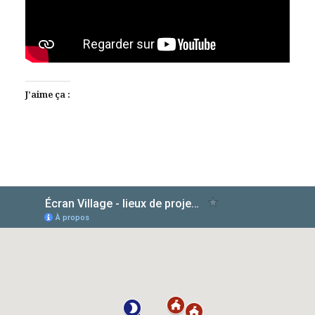
J’aime ça :
AlloCiné
TMDb
IMDb