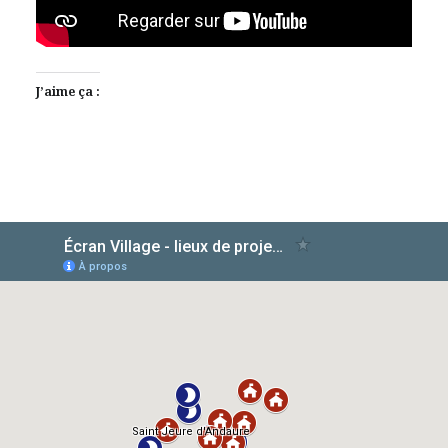
J’aime ça :
AlloCiné