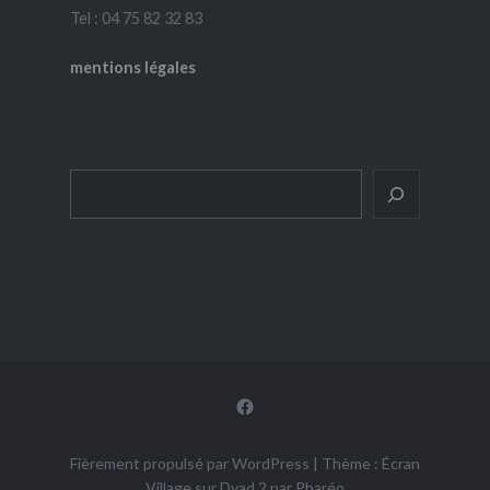
Tel : 04 75 82 32 83
mentions légales
Rechercher
Facebook
Fièrement propulsé par WordPress
|
Thème : Écran
Village sur Dyad 2 par
Pharéo