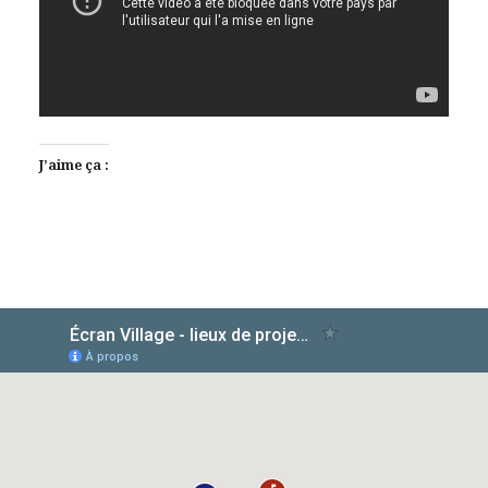
J’aime ça :
AlloCiné
TMDb
IMDb