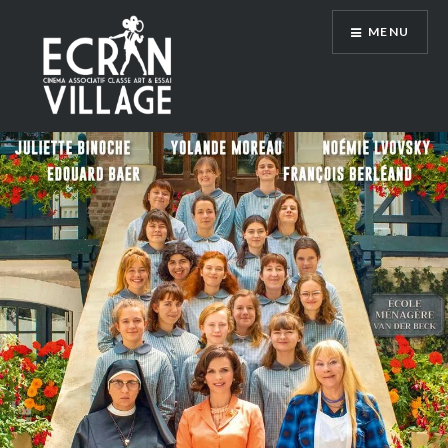
Accéder
MENU
au
contenu
principal
ÉCRAN VILLAGE