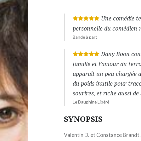
Une comédie ten
*
*
*
*
*
personnelle du comédien-r
Bande à part
Dany Boon const
*
*
*
*
*
famille et l’amour du terro
apparaît un peu chargée a
du poids inutile pour trac
sourires, et riche aussi de
Le Dauphiné Libéré
SYNOPSIS
Valentin D. et Constance Brandt,