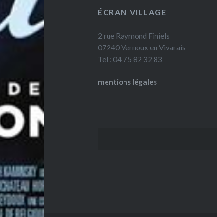
ÉCRAN VILLAGE
2 rue Raymond Finiels
07240 Vernoux en Vivarais
Tel : 04 75 82 32 83
mentions légales
Rechercher