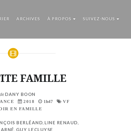
RIER
ARCHIVES
À PROPOS
SUIVEZ-NOUS
TITE FAMILLE
 de
DANY BOON
RANCE
2018
1h47
VF
OIR EN FAMILLE
NÇOIS BERLÉAND
,
LINE RENAUD
,
 ARNÉ
,
GUY LECLUYSE