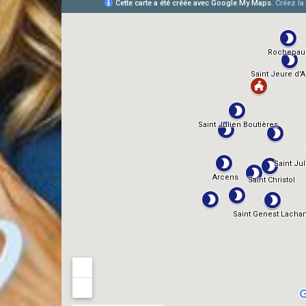
AlloCiné
TMDb
IMDb