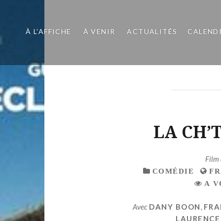
À L’AFFICHE
À VENIR
ACTUALITÉS
CALEND
LA CH’
Film
COMÉDIE
F
A V
Avec
DANY BOON
,
FRA
LAURENCE