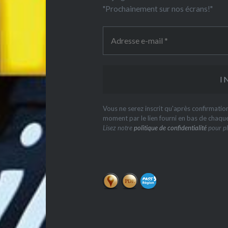
"Prochainement sur nos écrans!"
Vous ne serez inscrit qu'après confirmati
moment par le lien fourni en bas de chaqu
Lisez notre
politique de confidentialité
pour pl