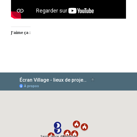
J’aime ça :
AlloCiné
TMDb
IMDb