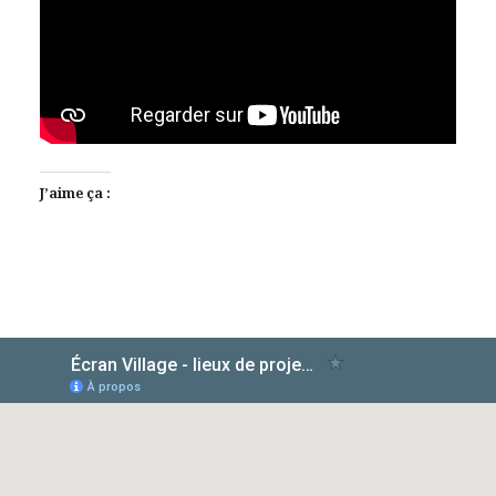
J’aime ça :
AlloCiné
TMDb
IMDb