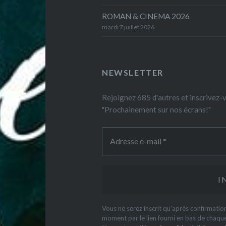
ROMAN & CINEMA 2026
mardi 7 juillet 2026
NEWSLETTER
Rejoignez 685 d'autres et inscrivez
"Prochainement sur nos écrans!"
Vous ne serez inscrit qu'après confirmati
moment par le lien fourni en bas de chaqu