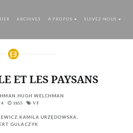
RIER
ARCHIVES
À PROPOS
SUIVEZ-NOUS
LE ET LES PAYSANS
CHMAN
,
HUGH WELCHMAN
24
1h55
VF
IEWICZ
,
KAMILA URZĘDOWSKA
,
ERT GULACZYK