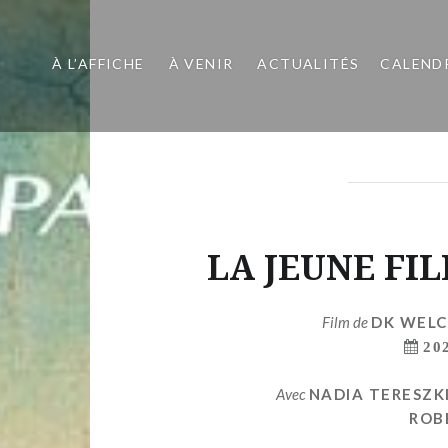
À L’AFFICHE
À VENIR
ACTUALITÉS
CALEND
LA JEUNE FIL
Film de
DK WEL
20
Avec
NADIA TERESZK
ROB