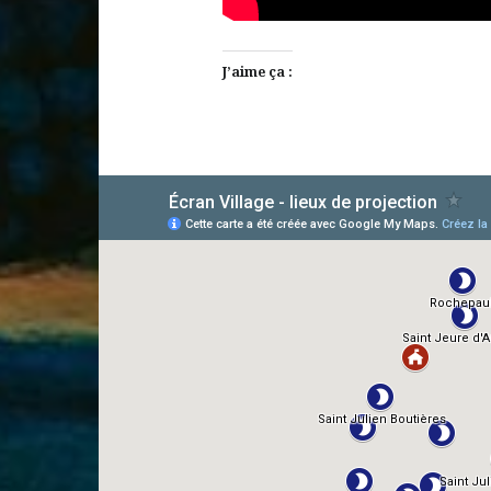
J’aime ça :
AlloCiné
TMDb
IMDb