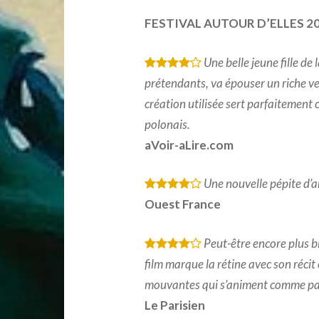
FESTIVAL AUTOUR D’ELLES 2
Une belle jeune fille d
*
*
*
*
prétendants, va épouser un riche ve
création utilisée sert parfaitement c
polonais.
aVoir-aLire.com
Une nouvelle pépite d’
*
*
*
*
Ouest France
Peut-être encore plus b
*
*
*
*
film marque la rétine avec son récit é
mouvantes qui s’animent comme pa
Le Parisien