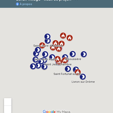
AlloCiné
TMDb
IMDb