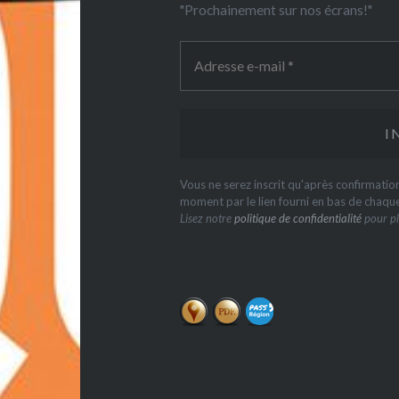
"Prochainement sur nos écrans!"
Vous ne serez inscrit qu'après confirmati
moment par le lien fourni en bas de chaqu
Lisez notre
politique de confidentialité
pour pl