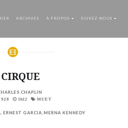
RIER
ARCHIVES
À PROPOS
SUIVEZ-NOUS
 CIRQUE
CHARLES CHAPLIN
1928
1h12
MUET
L ERNEST GARCIA
,
MERNA KENNEDY