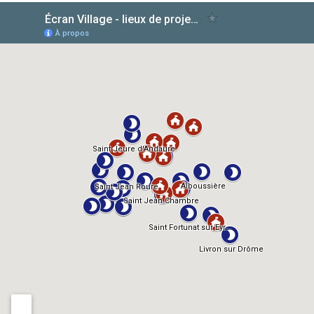
AlloCiné
TMDb
IMDb