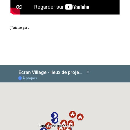
J’aime ça :
AlloCiné
TMDb
IMDb