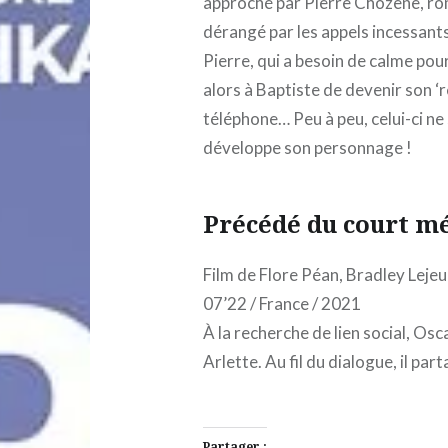
approché par Pierre Chozène, ro
dérangé par les appels incessants
Pierre, qui a besoin de calme pour
alors à Baptiste de devenir son ‘r
téléphone… Peu à peu, celui-ci ne s
développe son personnage !
Précédé du court m
Film de Flore Péan, Bradley Leje
07’22 / France / 2021
À la recherche de lien social, Os
Arlette. Au fil du dialogue, il pa
Partager :