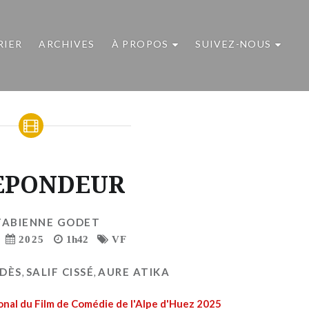
RIER
ARCHIVES
À PROPOS
SUIVEZ-NOUS
EPONDEUR
FABIENNE GODET
2025
1h42
VF
YDÈS
,
SALIF CISSÉ
,
AURE ATIKA
tional du Film de Comédie de l'Alpe d'Huez 2025