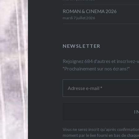
ROMAN & CINEMA 2026
mardi 7 juillet 2026
NEWSLETTER
Rejoignez 684 d'autres et inscrivez
"Prochainement sur nos écrans!"
Vous ne serez inscrit qu'après confirmati
moment par le lien fourni en bas de chaqu