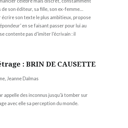
mancier célèbre mais discret, constamment
 de son éditeur, sa fille, son ex-femme…
 écrire son texte le plus ambitieux, propose
épondeur’ en se faisant passer pour lui au
e contente pas d’imiter l’écrivain : il
étrage : BRIN DE CAUSETTE
une, Jeanne Dalmas
car appelle des inconnus jusqu’à tomber sur
rtage avec elle sa perception du monde.