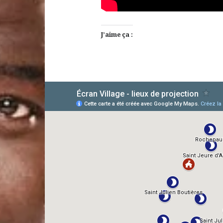
J’aime ça :
AlloCiné
TMDb
IMDb