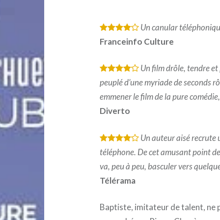
Un canular téléphonique
*
*
*
*
Franceinfo Culture
Un film drôle, tendre e
*
*
*
*
peuplé d’une myriade de seconds rôl
emmener le film de la pure comédie, 
Diverto
Un auteur aisé recrute 
*
*
*
*
téléphone. De cet amusant point de 
va, peu à peu, basculer vers quelque
Télérama
Baptiste, imitateur de talent, ne p