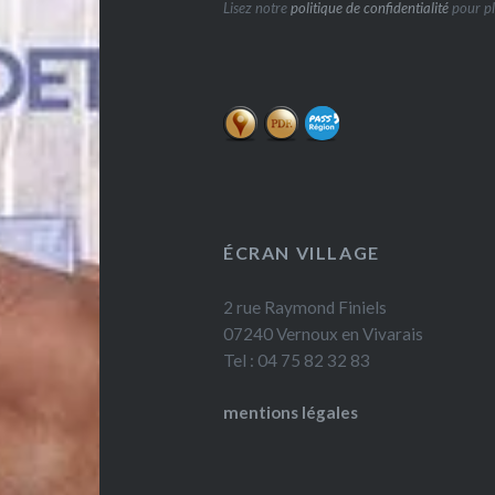
Lisez notre
politique de confidentialité
pour pl
ÉCRAN VILLAGE
2 rue Raymond Finiels
07240 Vernoux en Vivarais
Tel : 04 75 82 32 83
mentions légales