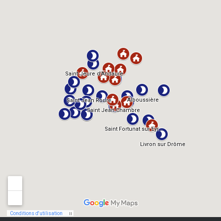
TMDb
IMDb