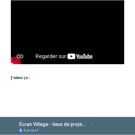
J’aime ça :
AlloCiné