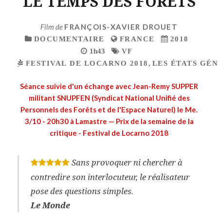
LE TEMPS DES FORETS
Film de
FRANÇOIS-XAVIER DROUET
DOCUMENTAIRE
FRANCE
2018
1h43
VF
FESTIVAL DE LOCARNO 2018
,
LES ÉTATS GÉ
Séance suivie d'un échange avec Jean-Remy SUPPER
militant SNUPFEN (Syndicat National Unifié des
Personnels des Forêts et de l'Espace Naturel) le Me.
3/10 - 20h30 à Lamastre — Prix de la semaine de la
critique - Festival de Locarno 2018
Sans provoquer ni chercher à
*
*
*
*
*
contredire son interlocuteur, le réalisateur
pose des questions simples.
Le Monde