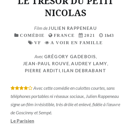
LE TRESOR DU PETIT
NICOLAS
Film de
JULIEN RAPPENEAU
COMÉDIE
FRANCE
2021
1h43
VF
A VOIR EN FAMILLE
Avec
GRÉGORY GADEBOIS
,
JEAN-PAUL ROUVE
,
AUDREY LAMY
,
PIERRE ARDITI
,
ILAN DEBRABANT
Avec cette comédie en culottes courtes, sans
*
*
*
*
téléphones portables ni réseaux sociaux, Julien Rappeneau
signe un film irrésistible, très drôle et enlevé, fidèle à l’œuvre
de Goscinny et Sempé.
Le Parisien