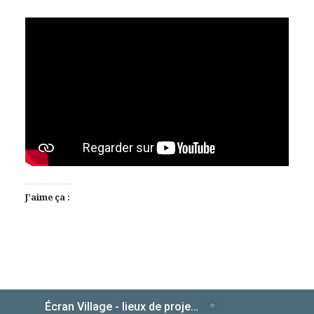
J’aime ça :
AlloCiné