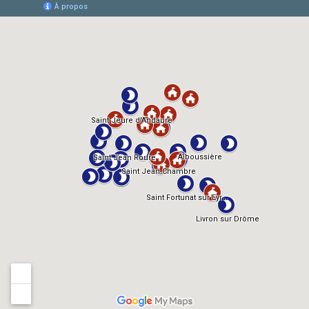
TMDb
IMDb