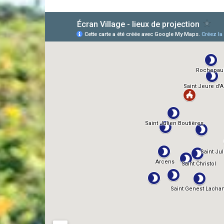
AlloCiné
TMDb
IMDb