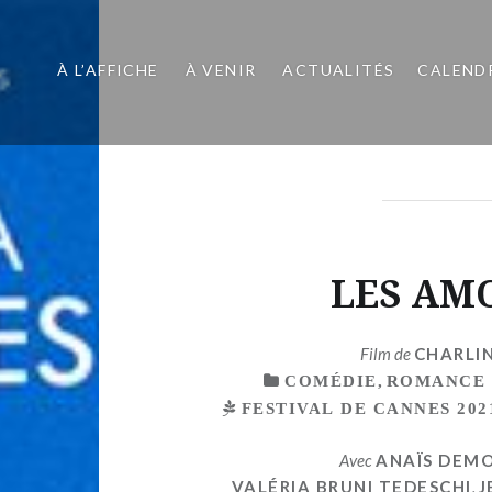
À L’AFFICHE
À VENIR
ACTUALITÉS
CALEND
LES AM
Film de
CHARLI
COMÉDIE
,
ROMANCE
FESTIVAL DE CANNES 202
Avec
ANAÏS DEM
VALÉRIA BRUNI TEDESCHI
,
J