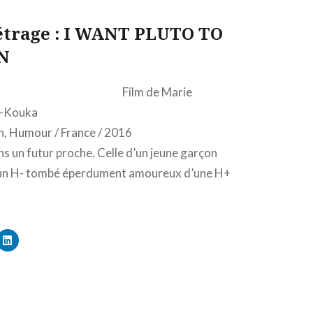
étrage : I WANT PLUTO TO
N
Film de Marie
a-Kouka
on, Humour / France / 2016
 un futur proche. Celle d’un jeune garçon
 un H- tombé éperdument amoureux d’une H+