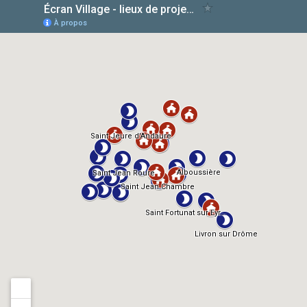
AlloCiné
TMDb
IMDb