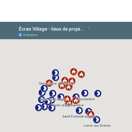
AlloCiné
TMDb
IMDb