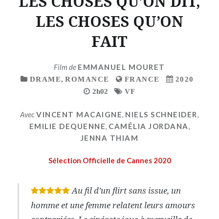
LES CHOSES QU’ON DIT,
LES CHOSES QU’ON
FAIT
Film de
EMMANUEL MOURET
DRAME
,
ROMANCE
FRANCE
2020
2h02
VF
Avec
VINCENT MACAIGNE
,
NIELS SCHNEIDER
,
EMILIE DEQUENNE
,
CAMÉLIA JORDANA
,
JENNA THIAM
Sélection Officielle de Cannes 2020
Au fil d’un flirt sans issue, un
*
*
*
*
*
homme et une femme relatent leurs amours