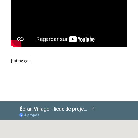
J’aime ça :
AlloCiné
TMDb
IMDb