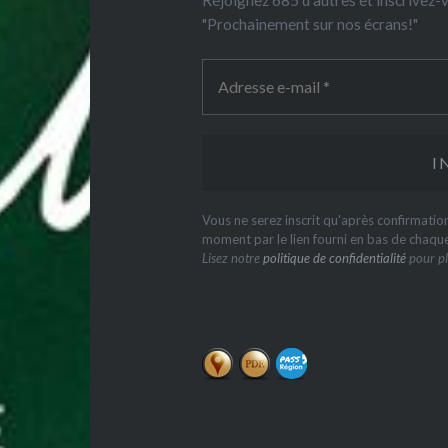
Rejoignez 685 d'autres et inscrivez
"Prochainement sur nos écrans!"
Vous ne serez inscrit qu'après confirmati
moment par le lien fourni en bas de chaqu
Lisez notre
politique de confidentialité
pour pl