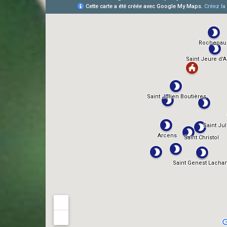
AlloCiné
TMDb
IMDb