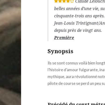
Claude Lelouch
*
*
*
*
belles années d’une vie, 
cinquante-trois ans après
Jean-Louis Trintignant/Ano
depuis près de vingt ans.
Première
Synopsis
Ils se sont connus voilà bien lo
l’histoire d’amour fulgurante, i
mythique, aura révolutionné notre
pilote de course se perd un peu s
Précédé du court métr