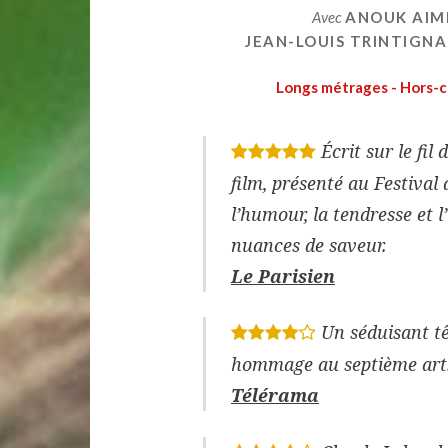
Avec
ANOUK AIM
JEAN-LOUIS TRINTIGN
Longs métrages - Hors-c
Écrit sur le fil
*
*
*
*
*
film, présenté au Festival
l’humour, la tendresse et l
nuances de saveur.
Le Parisien
Un séduisant t
*
*
*
*
hommage au septième art
Télérama