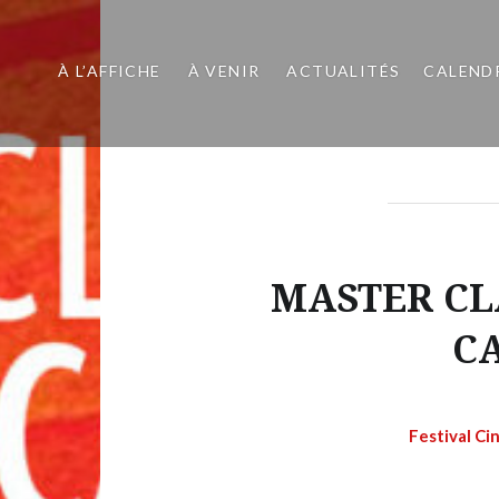
À L’AFFICHE
À VENIR
ACTUALITÉS
CALEND
MASTER CL
C
Festival Ci