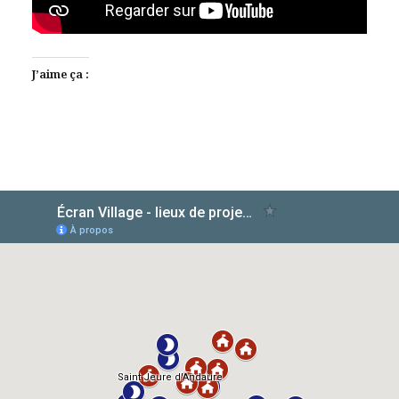
J’aime ça :
AlloCiné
TMDb
IMDb