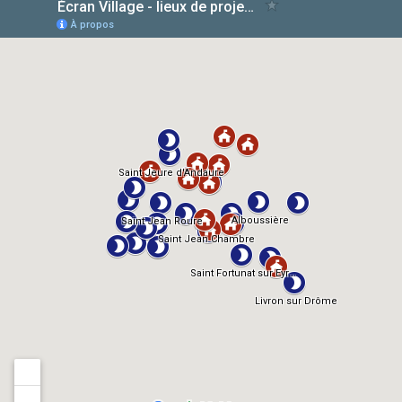
AlloCiné
TMDb
IMDb