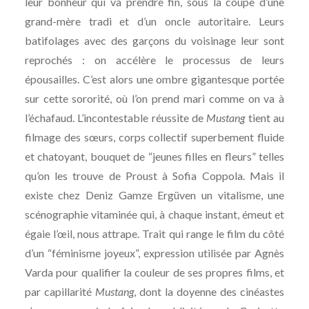
leur bonheur qui va prendre fin, sous la coupe d’une
grand-mère tradi et d’un oncle autoritaire. Leurs
batifolages avec des garçons du voisinage leur sont
reprochés : on accélère le processus de leurs
épousailles. C’est alors une ombre gigantesque portée
sur cette sororité, où l’on prend mari comme on va à
l’échafaud. L’incontestable réussite de
Mustang
tient au
filmage des sœurs, corps collectif superbement fluide
et chatoyant, bouquet de “jeunes filles en fleurs” telles
qu’on les trouve de Proust à Sofia Coppola. Mais il
existe chez Deniz Gamze Ergüven un vitalisme, une
scénographie vitaminée qui, à chaque instant, émeut et
égaie l’œil, nous attrape. Trait qui range le film du côté
d’un “féminisme joyeux”, expression utilisée par Agnès
Varda pour qualifier la couleur de ses propres films, et
par capillarité
Mustang
, dont la doyenne des cinéastes