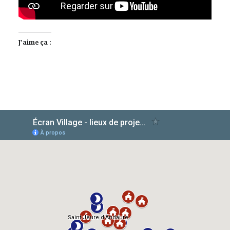
J’aime ça :
AlloCiné