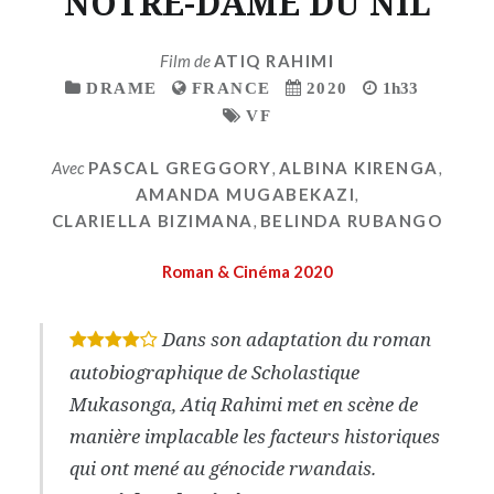
NOTRE-DAME DU NIL
Film de
ATIQ RAHIMI
DRAME
FRANCE
2020
1h33
VF
Avec
PASCAL GREGGORY
,
ALBINA KIRENGA
,
AMANDA MUGABEKAZI
,
CLARIELLA BIZIMANA
,
BELINDA RUBANGO
Roman & Cinéma 2020
Dans son adaptation du roman
*
*
*
*
autobiographique de Scholastique
Mukasonga, Atiq Rahimi met en scène de
manière implacable les facteurs historiques
qui ont mené au génocide rwandais.