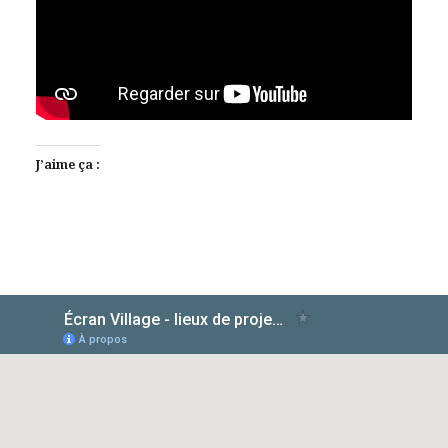
J’aime ça :
AlloCiné
TMDb
IMDb