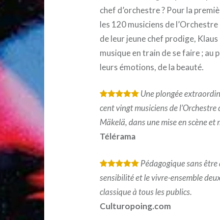
chef d’orchestre ? Pour la premiè
les 120 musiciens de l’Orchestre 
de leur jeune chef prodige, Klaus
musique en train de se faire ; au 
leurs émotions, de la beauté.
Une plongée extraordina
*
*
*
*
*
cent vingt musiciens de l’Orchestre 
Mäkelä, dans une mise en scène et m
Télérama
Pédagogique sans être d
*
*
*
*
*
sensibilité et le vivre-ensemble de
classique à tous les publics.
Culturopoing.com