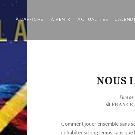
À L’AFFICHE
À VENIR
ACTUALITÉS
CALEND
NOUS 
Film de
FRANCE
Comment jouer ensemble sans se 
cohabiter si longtemps sans que l