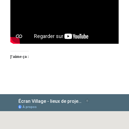
J’aime ça :
AlloCiné
TMDb
IMDb