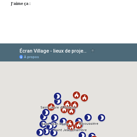
J’aime ça :
AlloCiné
TMDb
IMDb