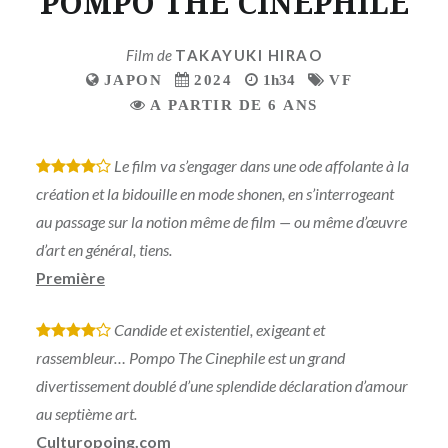
POMPO THE CINEPHILE
Film de
TAKAYUKI HIRAO
JAPON
2024
1h34
VF
A PARTIR DE 6 ANS
Le film va s’engager dans une ode affolante à la
*
*
*
*
création et la bidouille en mode shonen, en s’interrogeant
au passage sur la notion même de film — ou même d’œuvre
d’art en général, tiens.
Première
Candide et existentiel, exigeant et
*
*
*
*
rassembleur… Pompo The Cinephile est un grand
divertissement doublé d’une splendide déclaration d’amour
au septième art.
Culturopoing.com