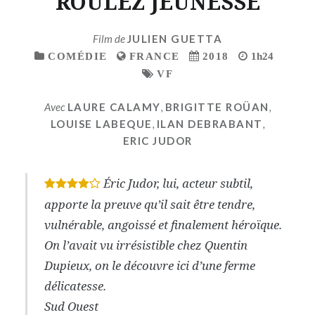
ROULEZ JEUNESSE
Film de
JULIEN GUETTA
COMÉDIE
FRANCE
2018
1h24
VF
Avec
LAURE CALAMY
,
BRIGITTE ROÜAN
,
LOUISE LABEQUE
,
ILAN DEBRABANT
,
ERIC JUDOR
Éric Judor, lui, acteur subtil,
*
*
*
*
apporte la preuve qu’il sait être tendre,
vulnérable, angoissé et finalement héroïque.
On l’avait vu irrésistible chez Quentin
Dupieux, on le découvre ici d’une ferme
délicatesse.
Sud Ouest