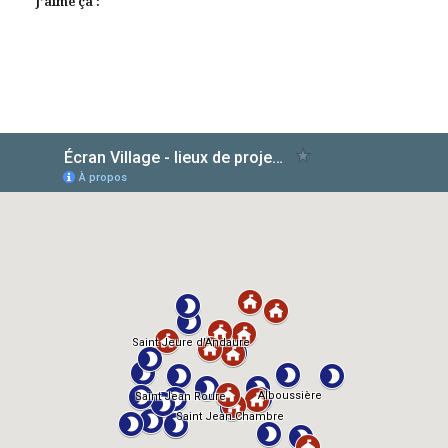
J’aime ça :
AlloCiné
TMDb
IMDb