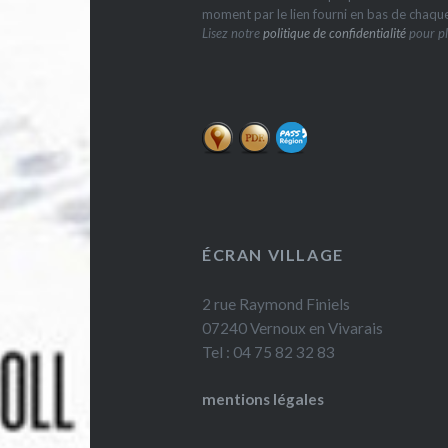
moment par le lien fourni en bas de chaqu
Lisez notre
politique de confidentialité
pour pl
ÉCRAN VILLAGE
2 rue Raymond Finiels
07240 Vernoux en Vivarais
Tel : 04 75 82 32 83
mentions légales