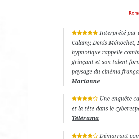
Roma
Interprété par
*
*
*
*
*
Calamy, Denis Ménochet, 
hypnotique rappelle comb
grinçant et son talent for
paysage du cinéma français.
Marianne
Une enquête ca
*
*
*
*
et la tête dans le cyberesp
Télérama
Démarrant comme
*
*
*
*