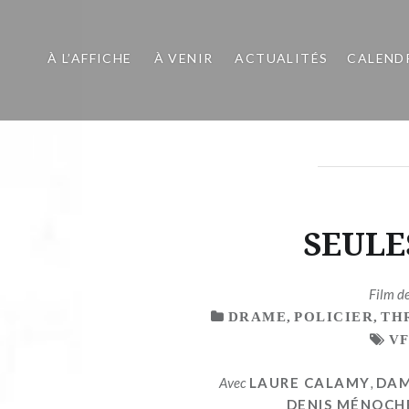
À L’AFFICHE
À VENIR
ACTUALITÉS
CALEND
SEULE
Film d
DRAME
,
POLICIER
,
TH
V
Avec
LAURE CALAMY
,
DAM
DENIS MÉNOCH