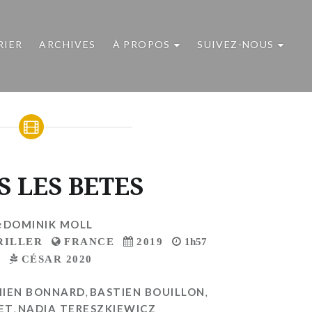
RIER
ARCHIVES
À PROPOS
SUIVEZ-NOUS
S LES BETES
e
DOMINIK MOLL
RILLER
FRANCE
2019
1h57
F
CÉSAR 2020
IEN BONNARD
,
BASTIEN BOUILLON
,
ET
,
NADIA TERESZKIEWICZ