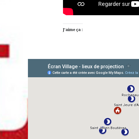
J’aime ça :
AlloCiné
TMDb
IMDb