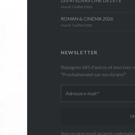
LES ATELIERS CINÉ DE L’ÉTÉ
mardi 7 juillet 2026
ROMAN & CINEMA 2026
mardi 7 juillet 2026
NEWSLETTER
Rejoignez 685 d'autres et inscrivez
"Prochainement sur nos écrans!"
Vous ne serez inscrit qu'après confirmati