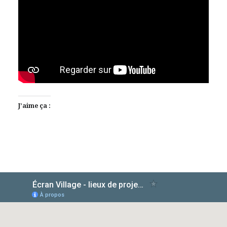
J’aime ça :
AlloCiné
TMDb